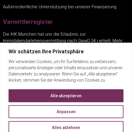
Außerordentliche Unterstützung bei unserer Finanzierung
Vermittlerregister
Die IHK München hat uns die Erlaubnis zur
Immobiliendarlehensvermittlung nach GewO 34 i erteilt. Mehr
finden Sie unter:
www.vermittlerregister.info
.
Wir schätzen Ihre Privatsphäre
Wir verwenden Cookies, um Ihr Surferlebnis zu verbessern,
Links
personalisierte Anzeigen oder Inhalte einzusetzen und unseren
Datenverkehr zu analysieren. Wenn Sie auf „Alle akzeptieren"
Impressum
klicken, stimmen Sie der Anwendung von Cookies zu.
Datenschutz
Alle akzeptieren
Kontakt
egistore.de
Anpassen
lobpreiskonzerte-dietmannsried.de
Alles ablehnen