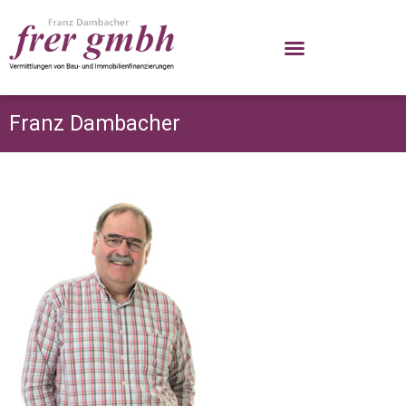
Präsentation Baufinanzierung Juli 2023
Franz Dambacher