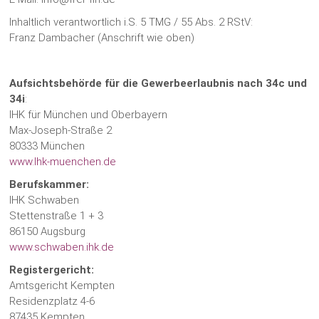
Inhaltlich verantwortlich i.S. 5 TMG / 55 Abs. 2 RStV:
Franz Dambacher (Anschrift wie oben)
Aufsichtsbehörde für die Gewerbeerlaubnis nach 34c und
34i
:
IHK für München und Oberbayern
Max-Joseph-Straße 2
80333 München
www.Ihk-muenchen.de
Berufskammer:
IHK Schwaben
Stettenstraße 1 + 3
86150 Augsburg
www.schwaben.ihk.de
Registergericht:
Amtsgericht Kempten
Residenzplatz 4-6
87435 Kempten