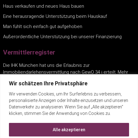
Haus verkaufen und neues Haus bauen
Eine herausragende Unterstützung beim Hauskauf
Man fühlt sich einfach gut aufgehoben
Außerordentliche Unterstützung bei unserer Finanzierung
Vermittlerregister
Die IHK München hat uns die Erlaubnis zur
Immobiliendarlehensvermittlung nach GewO 34 i erteilt. Mehr
finden Sie unter:
www.vermittlerregister.info
.
Wir schätzen Ihre Privatsphäre
Wir verwenden Cookies, um Ihr Surferlebnis zu verbessern,
Links
personalisierte Anzeigen oder Inhalte einzusetzen und unseren
Datenverkehr zu analysieren. Wenn Sie auf „Alle akzeptieren"
Impressum
klicken, stimmen Sie der Anwendung von Cookies zu.
Datenschutz
Alle akzeptieren
Kontakt