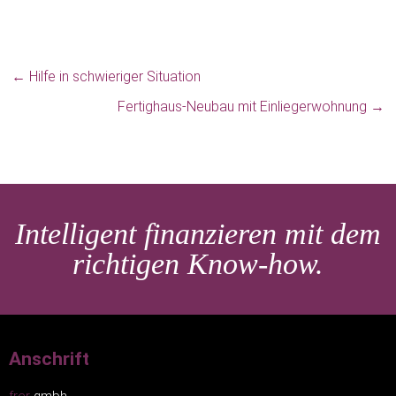
←
Hilfe in schwieriger Situation
Fertighaus-Neubau mit Einliegerwohnung
→
Intelligent finanzieren mit dem
richtigen Know-how.
Anschrift
frer
gmbh