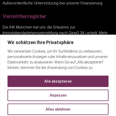
Außerordentliche Unterstützung bei unserer Finanzierung
Vermittlerregister
Die IHK München hat uns die Erlaubnis zur
Immobiliendarlehensvermittlung nach GewO 34 i erteilt. Mehr
finden Sie unter:
www.vermittlerregister.info
.
Wir schätzen Ihre Privatsphäre
Wir verwenden Cookies, um Ihr Surferlebnis zu verbessern,
Links
personalisierte Anzeigen oder Inhalte einzusetzen und unseren
Datenverkehr zu analysieren. Wenn Sie auf „Alle akzeptieren"
Impressum
klicken, stimmen Sie der Anwendung von Cookies zu.
Datenschutz
Alle akzeptieren
Kontakt
egistore.de
Anpassen
lobpreiskonzerte-dietmannsried.de
Alles ablehnen